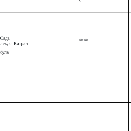
С
-Сада
09-00
лек, с. Катран
мбула