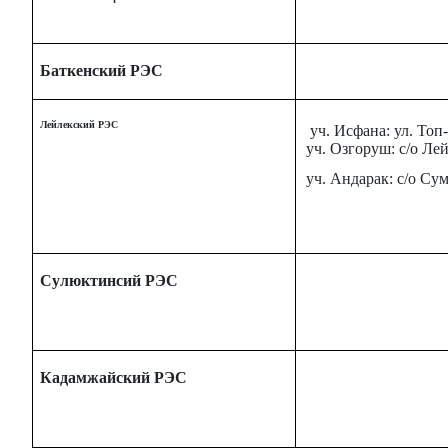
Баткенский РЭС
Лейлекский РЭС
уч. Исфана: ул. Топ
уч. Озгоруш: с/о Лей
уч. Андарак: с/о Су
Сулюктинсий РЭС
Кадамжайский РЭС