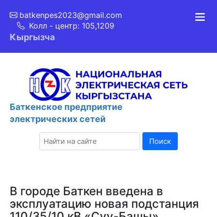
batkenpes2023@gmail.com
Колл - центр: 105,1209
Кыргызча
Баткенcкое предприятие
электрических сетей
Поиск
В городе Баткен введена в
эксплуатацию новая подстанция
110/35/10 кВ «Суу-Башы»