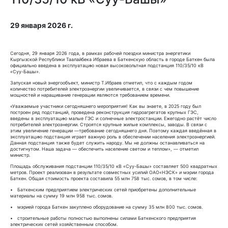
29 января 2026 г.
Сегодня, 29 января 202
6
года, в рамках рабочей поездки министра энергетики
Кыргызской Республики Таалайбека Ибраева в Баткенскую область в городе Баткен была
официально введена в эксплуатацию новая высоковольтная подстанция 110/35/10 кВ
«Суу-Башы».
Запуская новый энергообъект, министр Т.Ибраев отметил, что с каждым годом
количество потребителей электроэнергии увеличивается, в связи с чем повышение
мощностей и наращивание генерации являются требованием времени.
«Уважаемые участники сегодняшнего мероприятия! Как вы знаете, в 2025 году был
построен ряд подстанций, проведена реконструкция гидроагрегатов крупных ГЭС,
введены в эксплуатацию малые ГЭС и солнечные электростанции. Ежегодно растёт число
потребителей электроэнергии. Строятся крупные жилые комплексы, заводы. В связи с
этим увеличение генерации —требование сегодняшнего дня. Поэтому каждая введённая в
эксплуатацию подстанция играет важную роль в обеспечении населения электроэнергией.
Данная подстанция также будет служить народу. Мы не должны останавливаться на
достигнутом. Наша задача — обеспечить население светом и теплом», — отметил
министр.
Площадь обслуживания подстанции 110/35/10 кВ «Суу-Башы» составляет 500 квадратных
метров. Проект реализован в результате совместных усилий ОАО«НЭСК» и мэрии города
Баткен. Общая стоимость проекта составила 55 млн 758 тыс. сомов, в том числе:
• Баткенским предприятием электрических сетей приобретены дополнительные
материалы на сумму 19 млн 958 тыс. сомов.
• мэрией города Баткен закуплено оборудование на сумму 35 млн 800 тыс. сомов.
• строительные работы полностью выполнены силами Баткенского предприятия
электрических сетей хозяйственным способом.