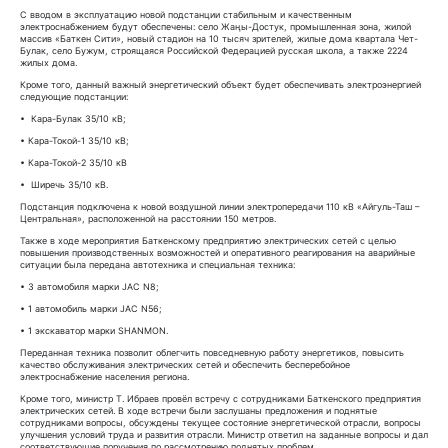
С вводом в эксплуатацию новой подстанции стабильным и качественным
электроснабжением будут обеспечены: село Жаңы-Достук, промышленная зона, жилой
массив «Баткен Сити», новый стадион на 10 тысяч зрителей, жилые дома квартала Чет-
Булак, село Бужум, строящаяся Российской Федерацией русская школа, а также 2224
жилых дома.
Кроме того, данный важный энергетический объект будет обеспечивать электроэнергией
следующие подстанции:
• Кара-Булак 35/10 кВ;
• Кара-Токой-1 35/10 кВ;
• Кара-Токой-2 35/10 кВ
• Ширечь 35/10 кВ.
Подстанция подключена к новой воздушной линии электропередачи 110 кВ «Айгуль-Таш –
Центральная», расположенной на расстоянии 150 метров.
Также в ходе мероприятия Баткенскому предприятию электрических сетей с целью
повышения производственных возможностей и оперативного реагирования на аварийные
ситуации была передана автотехника и специальная техника:
• 3 автомобиля марки JAC N8;
• 1 автомобиль марки JAC N56;
• 1 экскаватор марки SHANMON.
Переданная техника позволит облегчить повседневную работу энергетиков, повысить
качество обслуживания электрических сетей и обеспечить бесперебойное
электроснабжение населения региона.
Кроме того, министр Т. Ибраев провёл встречу с сотрудниками Баткенского предприятия
электрических сетей. В ходе встречи были заслушаны предложения и поднятые
сотрудниками вопросы, обсуждены текущее состояние энергетической отрасли, вопросы
улучшения условий труда и развития отрасли. Министр ответил на заданные вопросы и дал
соответствующие поручения по рассмотрению поднятых проблем.