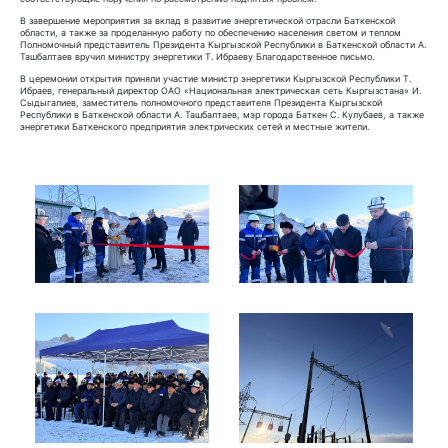
В завершение мероприятия за вклад в развитие энергетической отрасли Баткенской
области, а также за проделанную работу по обеспечению населения светом и теплом
Полномочный представитель Президента Кыргызской Республики в Баткенской области А.
Ташбалтаев вручил министру энергетики Т. Ибраеву Благодарственное письмо.
В церемонии открытия приняли участие министр энергетики Кыргызской Республики Т.
Ибраев, генеральный директор ОАО «Национальная электрическая сеть Кыргызстана» И.
Сыдыгалиев, заместитель полномочного представителя Президента Кыргызской
Республики в Баткенской области А. Ташбалтаев, мэр города Баткен С. Кулубаев, а также
энергетики Баткенского предприятия электрических сетей и местные жители.