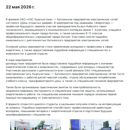
22 мая 2026 г.
В филиале ОАО «НЭС Кыргызстана» — Баткенском предприятии электрических сетей
состоялся «День открытых дверей». В мероприятии под названием «Энергетика —
профессия будущего» приняли участие преподаватели Кызыл-Кийского горно-
технического, инновационного и экономического колледжа имени Т. Кулатова, учащиеся
профессионального лицея города Баткен, а также школьники 9–11 классов
общеобразовательных учреждений города Баткен. Участники смогли подробно
ознакомиться с деятельностью Баткенского предприятия электрических сетей.
Основной целью мероприятия стало привлечение молодежи к профессиям в сфере
энергетики, а также предоставление подробной информации о специальностях и
возможностях в данной отрасли.
В ходе мероприятия:
руководством предприятия была представлена подробная информация о значении
энергетической отрасли и возможностях, создаваемых для молодых специалистов.
Участникам рассказали о деятельности всех служб филиала ОАО «Национальная
электрическая сеть Кыргызстана» — Баткенского предприятия электрических сетей. Гости
ознакомились с работой диспетчерской службы, отдела обслуживания потребителей,
учебного класса, трансформаторного цеха, а также со специальной техникой предприятия.
Также были организованы практические занятия по электробезопасности,
продемонстрированы инструменты и специальные средства защиты, используемые
энергетиками в работе. На специальном манекене показали порядок оказания первой
помощи пострадавшему от электрического тока.
В формате открытого диалога студенты и школьники получили ответы на интересующие
их вопросы.
Подобные мероприятия способствуют профессиональной ориентации
молодежи, повышению интереса к энергетической отрасли и подготовке будущих
квалифицированных специалистов.