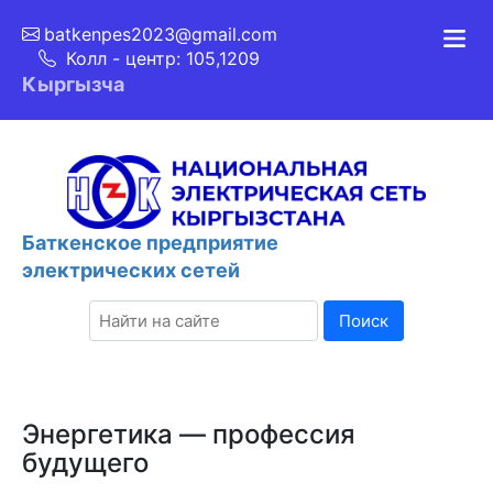
batkenpes2023@gmail.com
Колл - центр: 105,1209
Кыргызча
Баткенcкое предприятие
электрических сетей
Поиск
Энергетика — профессия
будущего