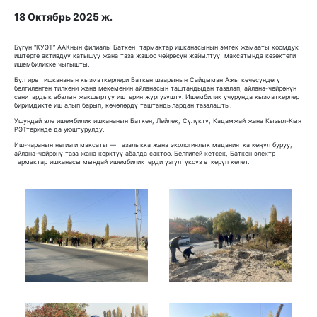
18 Октябрь 2025 ж.
Бүгүн “КУЭТ” ААКнын филиалы Баткен тармактар ишканасынын эмгек жамааты коомдук
иштерге активдүү катышуу жана таза жашоо чөйрөсүн жайылтуу максатында кезектеги
ишембиликке чыгышты.
Бул ирет ишкананын кызматкерлери Баткен шаарынын Сайдыман Ажы көчөсүндөгү
белгиленген тилкени жана мекеменин айланасын таштандыдан тазалап, айлана-чөйрөнүн
санитардык абалын жакшыртуу иштерин жүргүзүштү. Ишембилик учурунда кызматкерлер
биримдикте иш алып барып, көчөлөрдү таштандылардан тазалашты.
Ушундай эле ишембилик ишкананын Баткен, Лейлек, Сүлүктү, Кадамжай жана Кызыл-Кыя
РЭТтеринде да уюштурулду.
Иш-чаранын негизги максаты — тазалыкка жана экологиялык маданиятка көңүл буруу,
айлана-чөйрөнү таза жана көрктүү абалда сактоо. Белгилей кетсек, Баткен электр
тармактар ишканасы мындай ишембиликтерди үзгүлтүксүз өткөрүп келет.