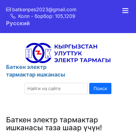
batkenpes2023@gmail.com
Колл - борбор: 105,1209
Русский
Баткен электр
тармактар ишканасы
Поиск
Баткен электр тармактар
ишканасы таза шаар үчүн!