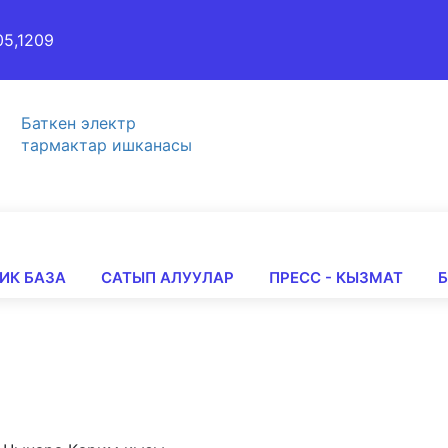
05,1209
Баткен электр
тармактар ишканасы
ИК БАЗА
САТЫП АЛУУЛАР
ПРЕСС - КЫЗМАТ