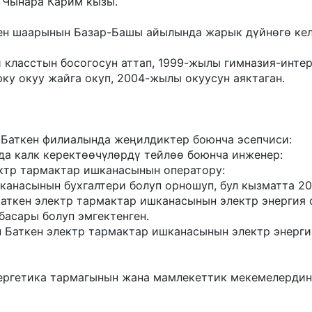
 Чынара Карим кызы.
н шаарынын Базар-Башы айылында жарык дүйнөгө келге
 класстын босогосун аттап, 1999-жылы гимназия-инте
у окуу жайга окуп, 2004-жылы окуусун аяктаган.
Баткен филиалында жеңилдиктер боюнча эсепчиси:
а калк керектөөчүлөрдү тейлөө боюнча инженер:
ктр тармактар ишканасынын оператору:
анасынын бухгалтери болуп орношуп, бул кызматта 20
ткен электр тармактар ишканасынын электр энергия с
басары болуп эмгектенген.
н Баткен электр тармактар ишканасынын электр энерги
ергетика тармагынын жана мамлекеттик мекемелердин 