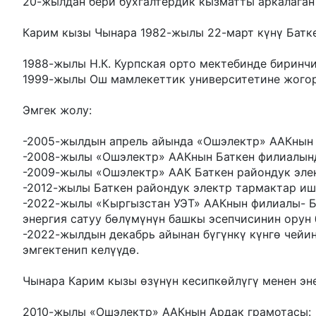
20-жылдан бери бухгалтердик кызматты аркалаган
Карим кызы Чынара 1982-жылы 22-март күнү Батке
1988-жылы Н.К. Курпская орто мектебинде биринчи
1999-жылы Ош мамлекеттик университетине жогорк
Эмгек жолу:
-2005-жылдын апрель айында «Ошэлектр» ААКнын 
-2008-жылы «Ошэлектр» ААКнын Баткен филиалынд
-2009-жылы «Ошэлектр» ААК Баткен райондук эле
-2012-жылы Баткен райондук электр тармактар ишк
-2022-жылы «Кыргызстан УЭТ» ААКнын филиалы- Ба
энергия сатуу бөлүмүнүн башкы эсепчисинин орун 
-2022-жылдын декабрь айынан бүгүнкү күнгө чейи
эмгектенип келүүдө.
Чынара Карим кызы өзүнүн кесипкөйлүгү менен эн
2010-жылы «Ошэлектр» ААКнын Ардак грамотасы: