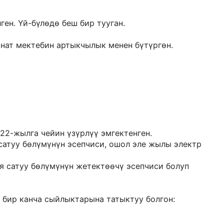
н. Үй-бүлөдө беш бир тууган.
рнат мектебин артыкчылык менен бүтүргөн.
22-жылга чейин үзүрлүү эмгектенген.
атуу бөлүмүнүн эсепчиси, ошол эле жылы электр
я сатуу бөлүмүнүн жетектөөчү эсепчиси болуп
бир канча сыйлыктарына татыктуу болгон: