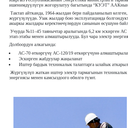
ишенимдүүлүгүн жогорулатуу багытында “КУЭТ” ААКнын ф
Тактап айтканда, 1964-жылдан бери пайдаланылып келген,
жүргүзүлүүдө. Узак жылдар бою эксплуатацияда болгонду
акыркы жылдары керектөөчүлөрдүн санынын өсүшүнө байла
Учурда №11–45 таянычтар аралыгында
6,2 км
эскирген АС 
этап-этабы менен алмаштырылууда. Бул чара электр энерг
Долбоордун алкагында:
АС-70 өткөргүчү АС-120/19 өткөргүчүнө алмаштырыла
Эскирген жабдуулар жаңыланат
Иштер бардык техникалык талаптарга ылайык аткарыл
Жүргүзүлүп жаткан иштер электр тармагынын техникалык 
энергиясы менен камсыздоого өбөлгө түзөт.