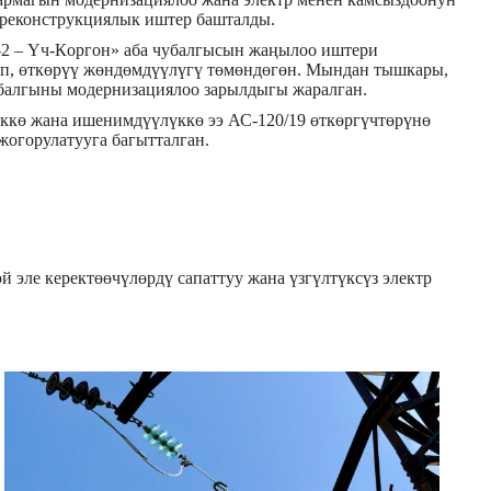
реконструкциялык иштер башталды.
-2 –
Үч-К
оргон» аба чубалгысын жаңылоо иштери
рип, өткөрүү жөндөмдүүлүгү төмөндөгөн. Мындан тышкары,
убалгыны
модернизациялоо зарылдыгы жаралган.
үккө жана ишенимдүүлүккө ээ АС-120/19 өткөргүчтөрүнө
жогорулатууга багытталган.
эле керектөөчүлөрдү сапаттуу жана үзгүлтүксүз электр