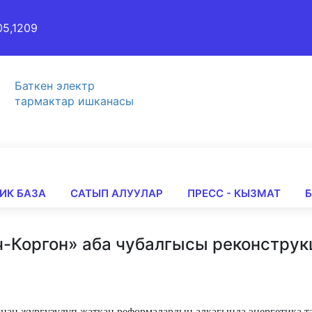
05,1209
Баткен электр
тармактар ишканасы
ИК БАЗА
САТЫП АЛУУЛАР
ПРЕСС - КЫЗМАТ
ч-Коргон» аба чубалгысы реконстру
ан жүргүзүлүп жаткан реформалардын алкагында энергетика т