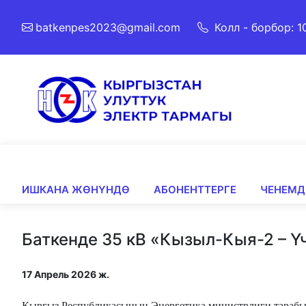
batkenpes2023@gmail.com
Колл - борбор: 1
ИШКАНА ЖӨНҮНДӨ
АБОНЕНТТЕРГЕ
ЧЕНЕМД
Баткенде 35 кВ «Кызыл-Кыя-2 – Ү
17 Апрель 2026 ж.
Кыргыз Республикасынын Энергетика министрлиги тарабын