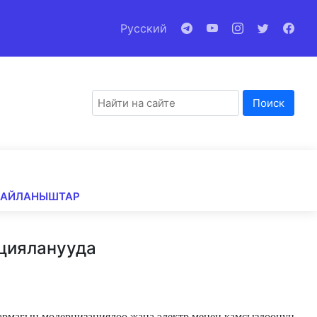
Русский
Поиск
БАЙЛАНЫШТАР
кцияланууда
армагын модернизациялоо жана электр менен камсыздоонун