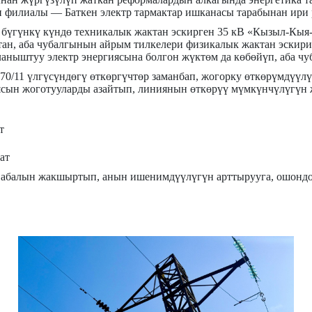
илиалы — Баткен электр тармактар ишканасы тарабынан ири 
 бүгүнкү күндө техникалык жактан эскирген 35 кВ «Кызыл-Кыя
ктан, аба чубалгынын айрым тилкелери физикалык жактан эски
ныштуу электр энергиясына болгон жүктөм да көбөйүп,
аба ч
70/11 үлгүсүндөгү өткөргүчтөр заманбап, жогорку өткөрүмдүүл
иясын жоготууларды азайтып, линиянын өткөрүү мүмкүнчүлүгүн 
т
ат
абалын жакшыртып, анын ишенимдүүлүгүн арттырууга, ошондой 