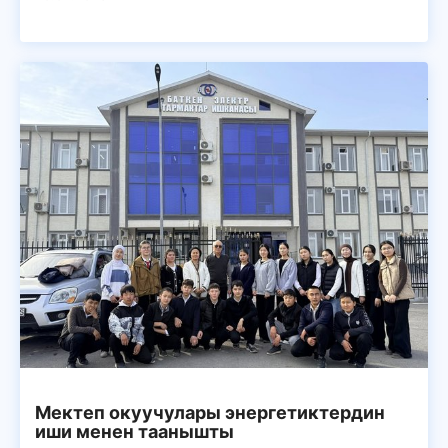
Мектеп окуучулары энергетиктердин
иши менен таанышты