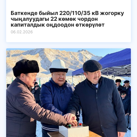
Баткенде быйыл 220/110/35 кВ жогорку
чыңалуудагы 22 көмөк чордон
капиталдык оңдоодон өткөрүлөт
06.02.2026