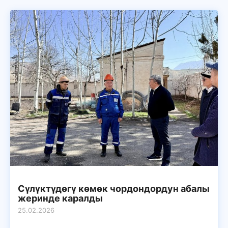
Сүлүктүдөгү көмөк чордондордун абалы
жеринде каралды
25.02.2026