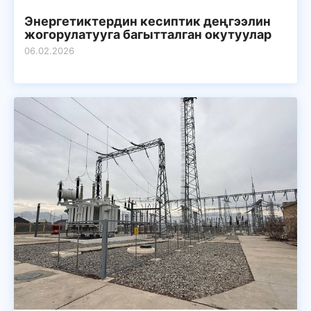
Энергетиктердин кесиптик деңгээлин
жогорулатууга багытталган окутуулар
06.02.2026