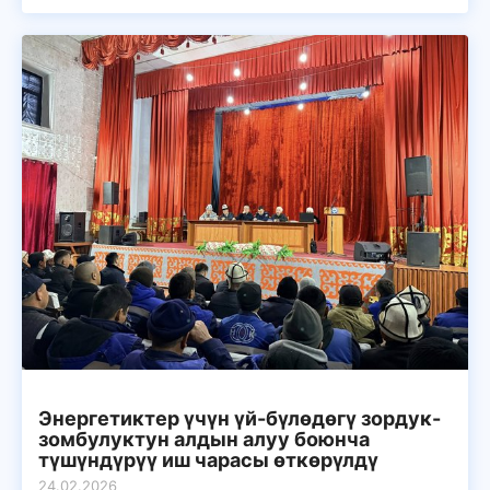
Энергетиктер үчүн үй-бүлөдөгү зордук-
зомбулуктун алдын алуу боюнча
түшүндүрүү иш чарасы өткөрүлдү
24.02.2026