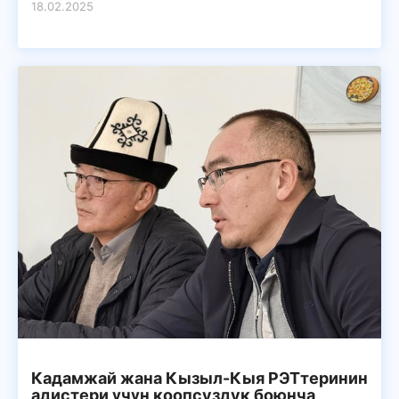
18.02.2025
Кадамжай жана Кызыл-Кыя РЭТтеринин
адистери үчүн коопсуздук боюнча