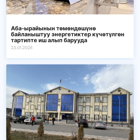
Аба-ырайынын төмөндөшүнө
байланыштуу энергетиктер күчөтүлгөн
тартипте иш алып барууда
23.01.2026