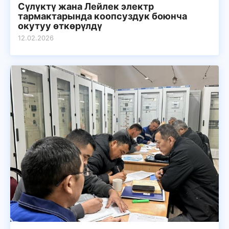
Сүлүктү жана Лейлек электр
тармактарында коопсуздук боюнча
окутуу өткөрүлдү
12.02.2026