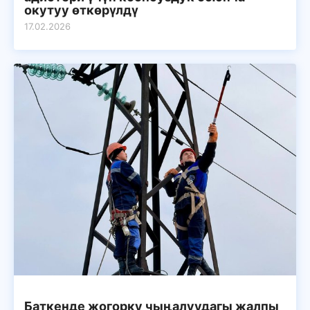
окутуу өткөрүлдү
17.02.2026
Баткенде жогорку чыңалуудагы жалпы