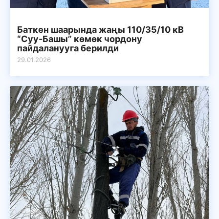
Баткен шаарында жаңы 110/35/10 кВ
“Суу-Башы” көмөк чордону
пайдаланууга берилди
29.01.2026