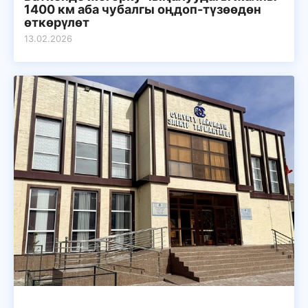
1400 км аба чубалгы оңдоп-түзөөдөн
өткөрүлөт
13.02.2026