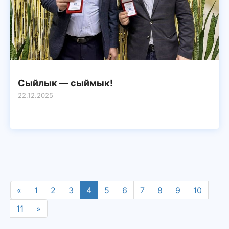
Сыйлык — сыймык!
22.12.2025
«
1
2
3
4
5
6
7
8
9
10
11
»