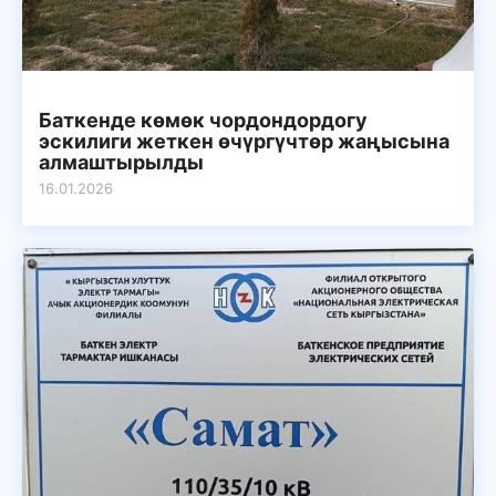
Баткенде көмөк чордондордогу
эскилиги жеткен өчүргүчтөр жаңысына
алмаштырылды
16.01.2026