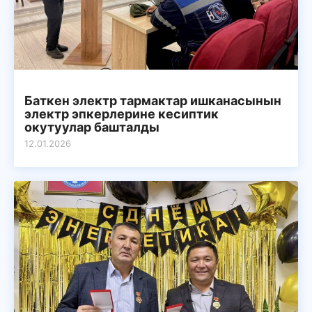
Баткен электр тармактар ишканасынын
электр эпкерлерине кесиптик
окутуулар башталды
12.01.2026